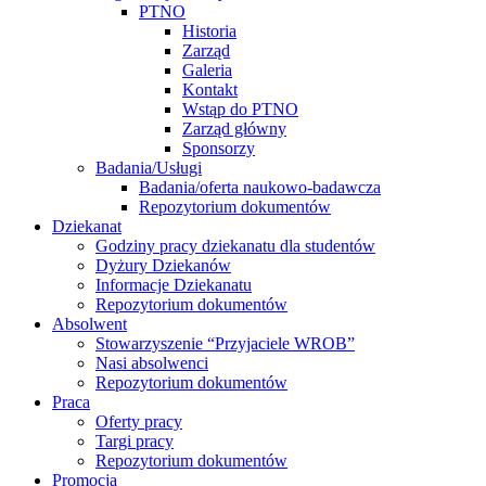
PTNO
Historia
Zarząd
Galeria
Kontakt
Wstąp do PTNO
Zarząd główny
Sponsorzy
Badania/Usługi
Badania/oferta naukowo-badawcza
Repozytorium dokumentów
Dziekanat
Godziny pracy dziekanatu dla studentów
Dyżury Dziekanów
Informacje Dziekanatu
Repozytorium dokumentów
Absolwent
Stowarzyszenie “Przyjaciele WROB”
Nasi absolwenci
Repozytorium dokumentów
Praca
Oferty pracy
Targi pracy
Repozytorium dokumentów
Promocja