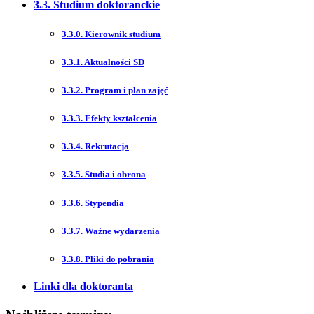
3.3. Studium doktoranckie
3.3.0. Kierownik studium
3.3.1. Aktualności SD
3.3.2. Program i plan zajęć
3.3.3. Efekty kształcenia
3.3.4. Rekrutacja
3.3.5. Studia i obrona
3.3.6. Stypendia
3.3.7. Ważne wydarzenia
3.3.8. Pliki do pobrania
Linki dla doktoranta