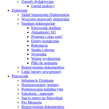
Ogrody dydaktyczne
Ogród ziołowy
Doktorant
Skład Samorządu Doktorantów
Wszczęte przewody doktorskie
Studium doktoranckie
Kierownik studium
Aktualności SD
Program i plan zajęć
Efekty kształcenia
Rekrutacja
Studia i obrona
Stypendia
Ważne wydarzenia
Pliki do pobrania
Repozytorium dokumentów
Linki (strony zewnętrzne)
Pracownik
Informacje Dziekana
Harmonogramy, terminy
Postępowania habilitacyjne
Szkolenia - materiały
Stacja meteo na Marcelinie
Pro Memoria
Repozytorium dokumentów