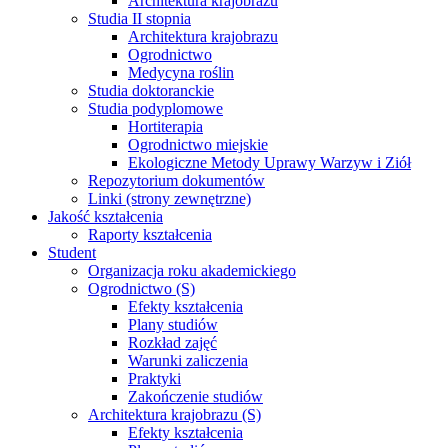
Architektura krajobrazu
Studia II stopnia
Architektura krajobrazu
Ogrodnictwo
Medycyna roślin
Studia doktoranckie
Studia podyplomowe
Hortiterapia
Ogrodnictwo miejskie
Ekologiczne Metody Uprawy Warzyw i Ziół
Repozytorium dokumentów
Linki (strony zewnętrzne)
Jakość kształcenia
Raporty kształcenia
Student
Organizacja roku akademickiego
Ogrodnictwo (S)
Efekty kształcenia
Plany studiów
Rozkład zajęć
Warunki zaliczenia
Praktyki
Zakończenie studiów
Architektura krajobrazu (S)
Efekty kształcenia