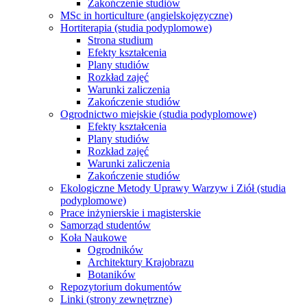
Zakończenie studiów
MSc in horticulture (angielskojęzyczne)
Hortiterapia (studia podyplomowe)
Strona studium
Efekty kształcenia
Plany studiów
Rozkład zajęć
Warunki zaliczenia
Zakończenie studiów
Ogrodnictwo miejskie (studia podyplomowe)
Efekty kształcenia
Plany studiów
Rozkład zajęć
Warunki zaliczenia
Zakończenie studiów
Ekologiczne Metody Uprawy Warzyw i Ziół (studia
podyplomowe)
Prace inżynierskie i magisterskie
Samorząd studentów
Koła Naukowe
Ogrodników
Architektury Krajobrazu
Botaników
Repozytorium dokumentów
Linki (strony zewnętrzne)