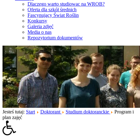
Dlaczego warto studiowac na WROB?
Oferta dla szkół średnich
Fascynujący Świat Roślin
Konkursy
Galeria zdjęć
Media o nas
Repozytorium dokumentów
Jesteś tutaj:
Start
Doktorant
Studium doktoranckie
Program i
plan zajęć