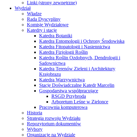
Linki (strony zewnętrzne)
Wydział
Władze
Rada Dyscypliny
Komisje Wydziałowe
Katedry i stacje
Katedra Botaniki
Katedra Entomologii i Ochrony Środowiska
Katedra Fitopatologii i Nasiennictwa
Katedra Fizjologii Roślin
Katedra Roślin Ozdobnych, Dendrologii i
Sadownictwa
Katedra Terenów Zieleni i Architektury
Krajobrazu
Katedra Warzywnictwa
Stacje Doświadczalne Katedr Marcelin
Gospodarstwa współpracujące
RSGD Przybroda
Arboretum Leśne w Zielonce
Pracownia komputerowa
Historia
Strategia rozwoju Wydziału
Repozytorium dokumentów
Wybory
Organizacje na Wydziale