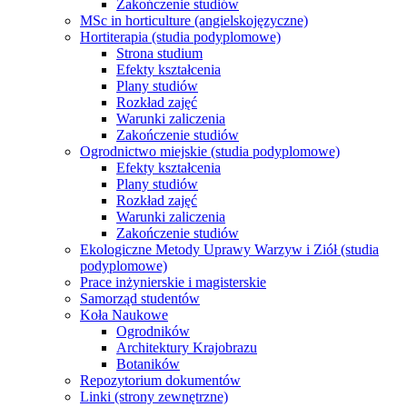
Zakończenie studiów
MSc in horticulture (angielskojęzyczne)
Hortiterapia (studia podyplomowe)
Strona studium
Efekty kształcenia
Plany studiów
Rozkład zajęć
Warunki zaliczenia
Zakończenie studiów
Ogrodnictwo miejskie (studia podyplomowe)
Efekty kształcenia
Plany studiów
Rozkład zajęć
Warunki zaliczenia
Zakończenie studiów
Ekologiczne Metody Uprawy Warzyw i Ziół (studia
podyplomowe)
Prace inżynierskie i magisterskie
Samorząd studentów
Koła Naukowe
Ogrodników
Architektury Krajobrazu
Botaników
Repozytorium dokumentów
Linki (strony zewnętrzne)