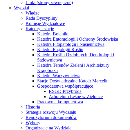
Linki (strony zewnętrzne)
Wydział
Władze
Rada Dyscypliny
Komisje Wydziałowe
Katedry i stacje
Katedra Botaniki
Katedra Entomologii i Ochrony Środowiska
Katedra Fitopatologii i Nasiennictwa
Katedra Fizjologii Roślin
Katedra Roślin Ozdobnych, Dendrologii i
Sadownictwa
Katedra Terenów Zieleni i Architektury
Krajobrazu
Katedra Warzywnictwa
Stacje Doświadczalne Katedr Marcelin
Gospodarstwa współpracujące
RSGD Przybroda
Arboretum Leśne w Zielonce
Pracownia komputerowa
Historia
Strategia rozwoju Wydziału
Repozytorium dokumentów
Wybory
Organizacje na Wydziale