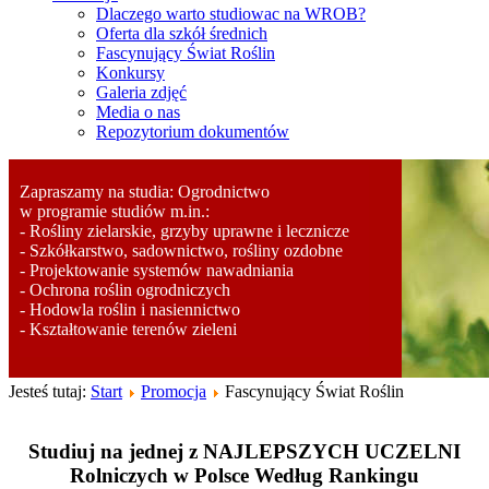
Dlaczego warto studiowac na WROB?
Oferta dla szkół średnich
Fascynujący Świat Roślin
Konkursy
Galeria zdjęć
Media o nas
Repozytorium dokumentów
Zapraszamy na studia: Ogrodnictwo
w programie studiów m.in.:
- Rośliny zielarskie, grzyby uprawne i lecznicze
- Szkółkarstwo, sadownictwo, rośliny ozdobne
- Projektowanie systemów nawadniania
- Ochrona roślin ogrodniczych
- Hodowla roślin i nasiennictwo
- Kształtowanie terenów zieleni
Jesteś tutaj:
Start
Promocja
Fascynujący Świat Roślin
Studiuj na jednej z
NAJLEPSZYCH UCZELNI
Rolniczych w Polsce Według Rankingu