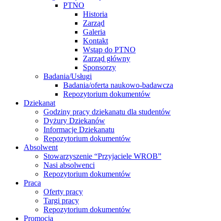
PTNO
Historia
Zarząd
Galeria
Kontakt
Wstąp do PTNO
Zarząd główny
Sponsorzy
Badania/Usługi
Badania/oferta naukowo-badawcza
Repozytorium dokumentów
Dziekanat
Godziny pracy dziekanatu dla studentów
Dyżury Dziekanów
Informacje Dziekanatu
Repozytorium dokumentów
Absolwent
Stowarzyszenie “Przyjaciele WROB”
Nasi absolwenci
Repozytorium dokumentów
Praca
Oferty pracy
Targi pracy
Repozytorium dokumentów
Promocja