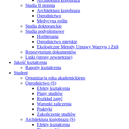
Architektura krajobrazu
Studia II stopnia
Architektura krajobrazu
Ogrodnictwo
Medycyna roślin
Studia doktoranckie
Studia podyplomowe
Hortiterapia
Ogrodnictwo miejskie
Ekologiczne Metody Uprawy Warzyw i Ziół
Repozytorium dokumentów
Linki (strony zewnętrzne)
Jakość kształcenia
Raporty kształcenia
Student
Organizacja roku akademickiego
Ogrodnictwo (S)
Efekty kształcenia
Plany studiów
Rozkład zajęć
Warunki zaliczenia
Praktyki
Zakończenie studiów
Architektura krajobrazu (S)
Efekty kształcenia