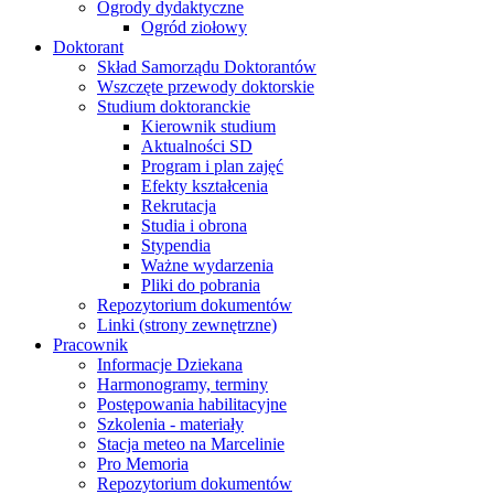
Ogrody dydaktyczne
Ogród ziołowy
Doktorant
Skład Samorządu Doktorantów
Wszczęte przewody doktorskie
Studium doktoranckie
Kierownik studium
Aktualności SD
Program i plan zajęć
Efekty kształcenia
Rekrutacja
Studia i obrona
Stypendia
Ważne wydarzenia
Pliki do pobrania
Repozytorium dokumentów
Linki (strony zewnętrzne)
Pracownik
Informacje Dziekana
Harmonogramy, terminy
Postępowania habilitacyjne
Szkolenia - materiały
Stacja meteo na Marcelinie
Pro Memoria
Repozytorium dokumentów