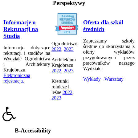
Perspektywy
Informacje o
Oferta dla szkół
Rekrutacji na
średnich
Studia
Zapraszamy szkoły
Ogrodnictwo
średnie do skorzystania z
Informacje dotyczące
2022
,
2023
oferty wykładów
rekrutacji i studiów na
przygotowanych przez
Wydziale Ogrodnictwa
Architektura
pracowników naszego
i Architektury
Krajobrazu
Wydziału
Krajobrazu.
2022
,
2023
Elektroniczna
Wykłady
Warsztaty
rejestracja.
Kierunki
rolnicze i
leśne
2022
,
2023
B-Accessibility